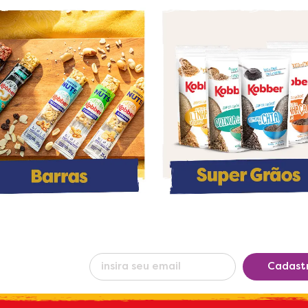
eba nossas
Cadast
s
por e-mail