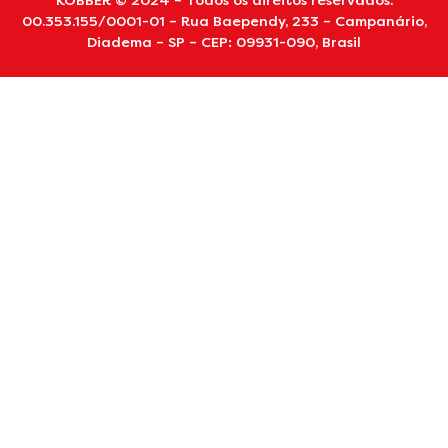
KOBBER © 2024 – Todos os direitos reservados.
00.353.155/0001-01 – Rua Baependy, 233 – Campanário,
Diadema – SP – CEP: 09931-090, Brasil