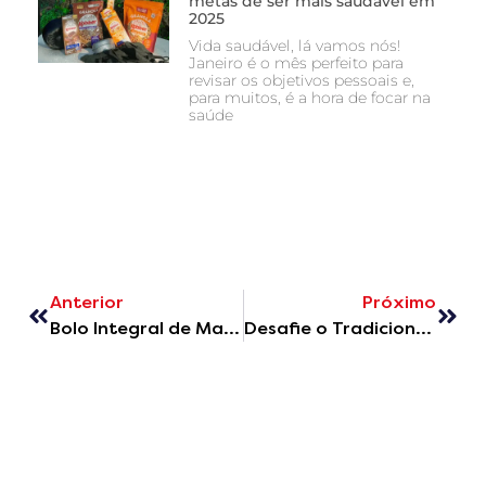
metas de ser mais saudável em
2025
Vida saudável, lá vamos nós!
Janeiro é o mês perfeito para
revisar os objetivos pessoais e,
para muitos, é a hora de focar na
saúde
Anterior
Próximo
Bolo Integral de Maçã e Granola
Desafie o Tradicional: Receitas de Sobremesas Saudáveis com Granola