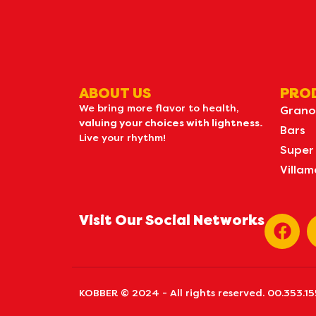
ABOUT US
PRO
We bring more flavor to health,
Grano
valuing your choices with lightness.
Bars
Live your rhythm!
Super
Villam
Visit Our Social Networks
KOBBER © 2024 - All rights reserved. 00.353.