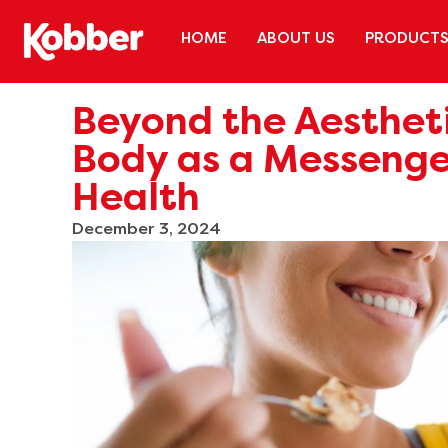
HOME
ABOUT US
PRODUCT
Beyond the Aestheti
Body as a Messenger
Health
December 3, 2024