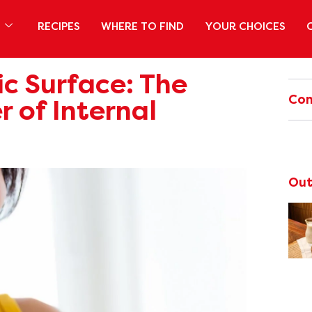
S
RECIPES
WHERE TO FIND
YOUR CHOICES
c Surface: The
Com
 of Internal
Out