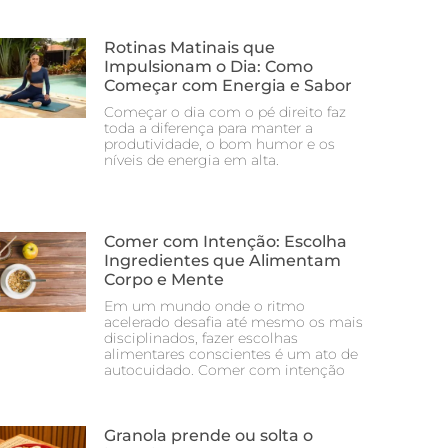
Rotinas Matinais que
Impulsionam o Dia: Como
Começar com Energia e Sabor
Começar o dia com o pé direito faz
toda a diferença para manter a
produtividade, o bom humor e os
níveis de energia em alta.
Comer com Intenção: Escolha
Ingredientes que Alimentam
Corpo e Mente
Em um mundo onde o ritmo
acelerado desafia até mesmo os mais
disciplinados, fazer escolhas
alimentares conscientes é um ato de
autocuidado. Comer com intenção
Granola prende ou solta o