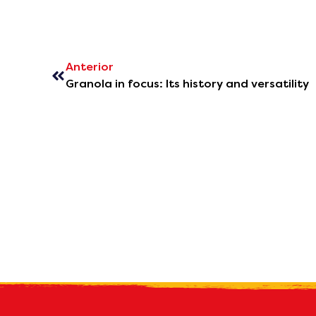
Anterior
Granola in focus: Its history and versatility
R
what's n