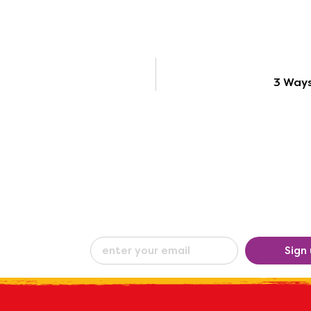
3 Ways
eceive our
Sign
ew
by e-mail