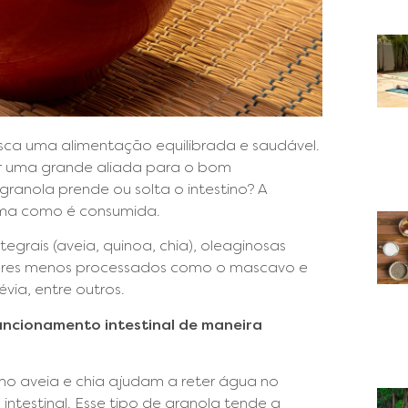
sca uma alimentação equilibrada e saudável.
ser uma grande aliada para o bom
 granola prende ou solta o intestino? A
rma como é consumida.
egrais (aveia, quinoa, chia), oleaginosas
úcares menos processados como o mascavo e
ia, entre outros.
uncionamento intestinal de maneira
como aveia e chia ajudam a reter água no
 intestinal. Esse tipo de granola tende a