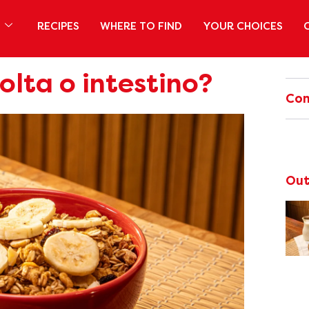
S
RECIPES
WHERE TO FIND
YOUR CHOICES
olta o intestino?
Com
Out