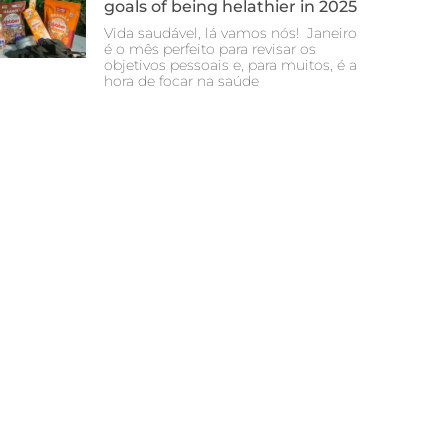
goals of being helathier in 2025
Vida saudável, lá vamos nós! Janeiro
é o mês perfeito para revisar os
objetivos pessoais e, para muitos, é a
hora de focar na saúde