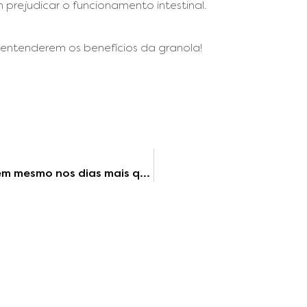
 prejudicar o funcionamento intestinal.
 entenderem os benefícios da granola!
Receitas leves para o verão: alimente-se bem mesmo nos dias mais quentes