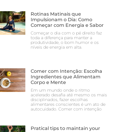
Rotinas Matinais que
Impulsionam o Dia: Como
Começar com Energia e Sabor
Começar o dia com o pé direito faz
toda a diferença para manter a
produtividade, o bom humor e os
níveis de energia em alta.
Comer com Intenção: Escolha
Ingredientes que Alimentam
Corpo e Mente
Em um mundo onde o ritmo
acelerado desafia até mesmo os mais
disciplinados, fazer escolhas
alimentares conscientes é um ato de
autocuidado. Comer com intenção
Pratical tips to maintain your