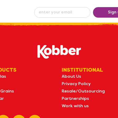
eceive our
Sign
ew
by e-mail
DUCTS
INSTITUTIONAL
las
About Us
Privacy Policy
 Grains
Resale/Outsourcing
ar
Partnerships
Work with us