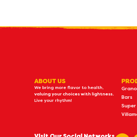
R
what's n
ABOUT US
PRO
We bring more flavor to health,
Grano
valuing your choices with lightness.
Bars
Live your rhythm!
Super
Villam
Visit Our Social Networks