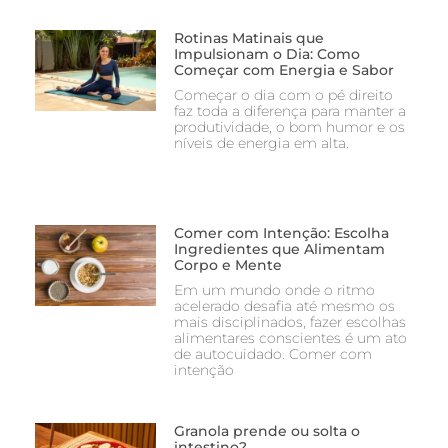
Rotinas Matinais que
Impulsionam o Dia: Como
Começar com Energia e Sabor
Começar o dia com o pé direito
faz toda a diferença para manter a
produtividade, o bom humor e os
níveis de energia em alta.
Comer com Intenção: Escolha
Ingredientes que Alimentam
Corpo e Mente
Em um mundo onde o ritmo
acelerado desafia até mesmo os
mais disciplinados, fazer escolhas
alimentares conscientes é um ato
de autocuidado. Comer com
intenção
Granola prende ou solta o
intestino?