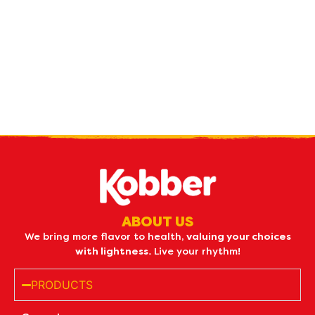
Receive our
what's new
by e-mail
ABOUT US
We bring more flavor to health,
valuing your choices
with lightness.
Live your rhythm!
PRODUCTS