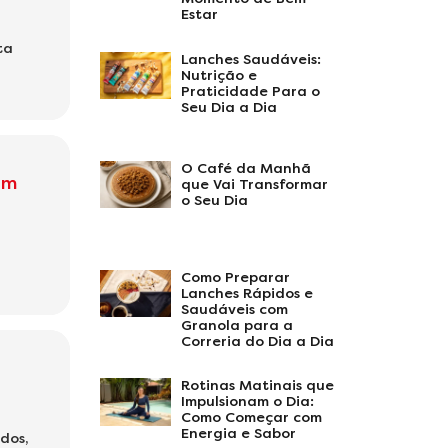
Estar
ta
Lanches Saudáveis:
Nutrição e
Praticidade Para o
Seu Dia a Dia
O Café da Manhã
om
que Vai Transformar
o Seu Dia
Como Preparar
Lanches Rápidos e
Saudáveis com
Granola para a
Correria do Dia a Dia
Rotinas Matinais que
Impulsionam o Dia:
Como Começar com
Energia e Sabor
dos,