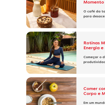
Momento 
O café da ta
para desacel
Rotinas M
Energia e
Começar o di
produtividad
Comer com
Corpo e 
Em um mundo 