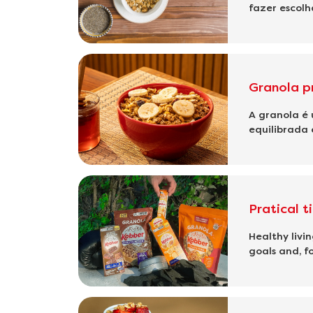
fazer escolh
Granola p
A granola é
equilibrada 
Pratical t
Healthy livi
goals and, for