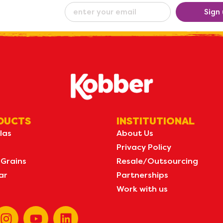
eceive our
Sign
ew
by e-mail
DUCTS
INSTITUTIONAL
las
About Us
Privacy Policy
 Grains
Resale/Outsourcing
ar
Partnerships
Work with us