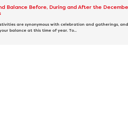
nd Balance Before, During and After the Decembe
s
tivities are synonymous with celebration and gatherings, and 
your balance at this time of year. To...