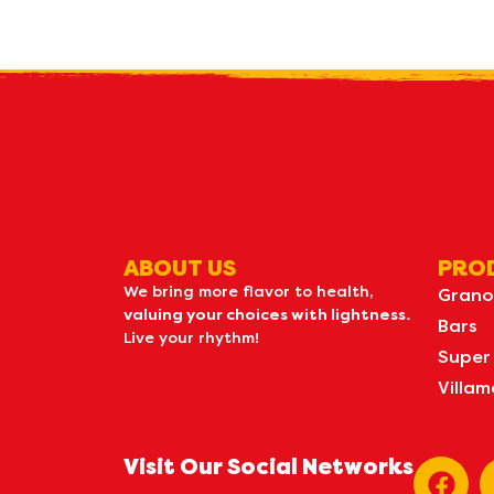
R
what's n
ABOUT US
PRO
We bring more flavor to health,
Grano
valuing your choices with lightness.
Bars
Live your rhythm!
Super
Villam
Visit Our Social Networks