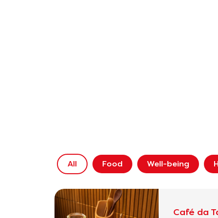
All
Food
Well-being
H
Café da T