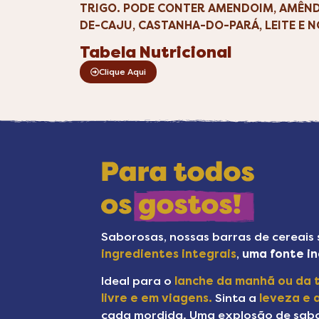
TRIGO. PODE CONTER AMENDOIM, AMÊND
DE-CAJU, CASTANHA-DO-PARÁ, LEITE E N
Tabela Nutricional
Clique Aqui
Saborosas, nossas barras de cereais 
ingredientes integrais
,
uma fonte inc
Ideal para o
lanche da manhã ou da t
livre e em viagens.
Sinta a
leveza e a
cada mordida. Uma explosão de sabor