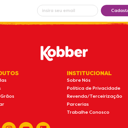
eba nossas
Cadast
s
por e-mail
DUTOS
INSTITUCIONAL
las
Sobre Nós
s
Política de Privacidade
 Grãos
Revenda/Terceirização
ar
Parcerias
Trabalhe Conosco