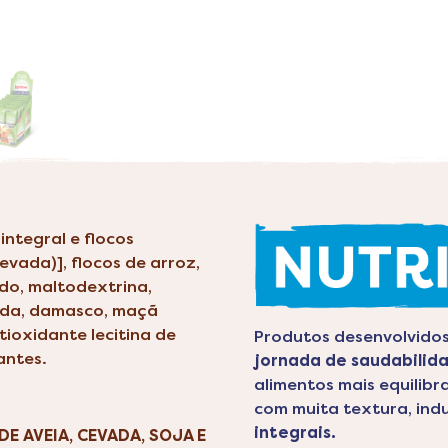
integral e flocos
cevada)], flocos de arroz,
ido, maltodextrina,
ada, damasco, maçã
tioxidante lecitina de
Produtos desenvolvido
antes.
jornada de saudabilid
alimentos mais equilibr
com muita textura, ind
integrais.
E AVEIA, CEVADA, SOJA E