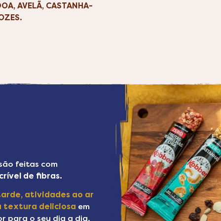
OA, AVELÃ, CASTANHA-
OZES.
são feitas com
rível de fibras.
arde, atividades ao ar
 textura deliciosa
em
 para o seu dia a dia.