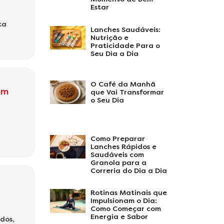
Estar
ta
Lanches Saudáveis:
Nutrição e
Praticidade Para o
Seu Dia a Dia
O Café da Manhã
om
que Vai Transformar
o Seu Dia
Como Preparar
Lanches Rápidos e
Saudáveis com
Granola para a
Correria do Dia a Dia
Rotinas Matinais que
Impulsionam o Dia:
Como Começar com
Energia e Sabor
dos,