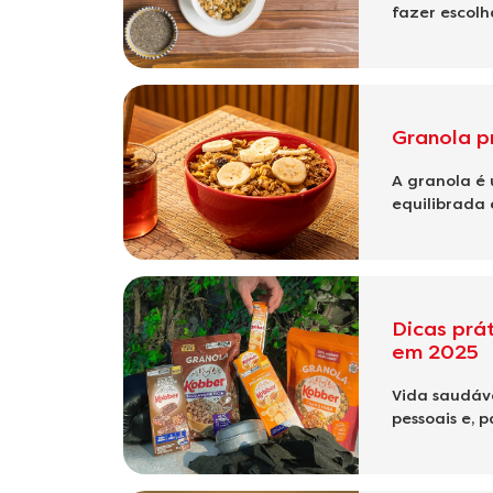
fazer escolh
Granola p
A granola é
equilibrada 
Dicas prá
em 2025
Vida saudáve
pessoais e, p