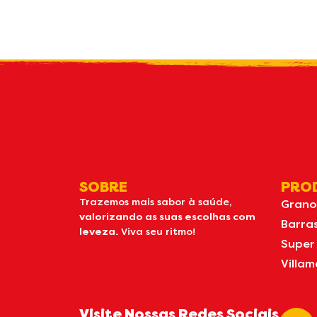
Rec
novidade
SOBRE
PRO
Trazemos mais sabor à saúde,
Grano
valorizando as suas escolhas com
Barra
leveza.
Viva seu ritmo!
Super
Villam
Visite Nossas Redes Sociais