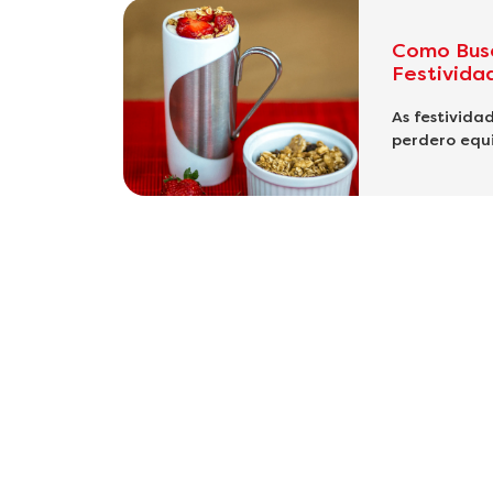
Como Busc
Festivid
As festivida
perdero equi