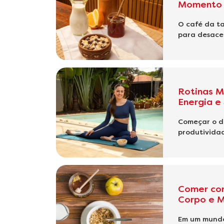
Momento 
O café da ta
para desacel
Rotinas M
Energia e
Começar o di
produtividad
Comer com
Corpo e 
Em um mundo 