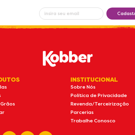
eba nossas
Cadast
s
por e-mail
DUTOS
INSTITUCIONAL
las
Sobre Nós
s
Política de Privacidade
 Grãos
Revenda/Terceirização
ar
Parcerias
Trabalhe Conosco