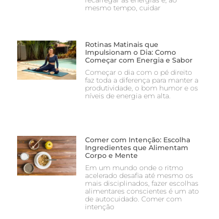
recarregar as energias e, ao
mesmo tempo, cuidar
Rotinas Matinais que
Impulsionam o Dia: Como
Começar com Energia e Sabor
Começar o dia com o pé direito
faz toda a diferença para manter a
produtividade, o bom humor e os
níveis de energia em alta.
Comer com Intenção: Escolha
Ingredientes que Alimentam
Corpo e Mente
Em um mundo onde o ritmo
acelerado desafia até mesmo os
mais disciplinados, fazer escolhas
alimentares conscientes é um ato
de autocuidado. Comer com
intenção