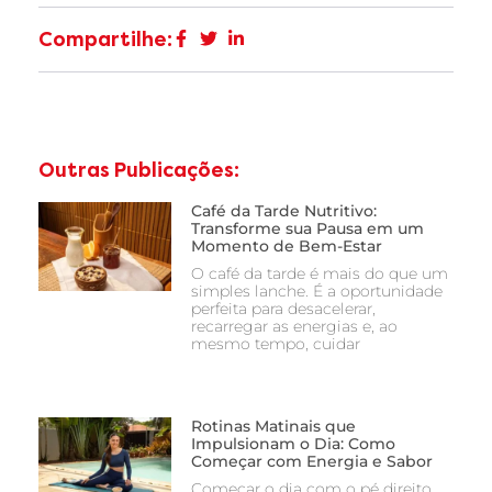
Compartilhe:
Outras Publicações:
Café da Tarde Nutritivo:
Transforme sua Pausa em um
Momento de Bem-Estar
O café da tarde é mais do que um
simples lanche. É a oportunidade
perfeita para desacelerar,
recarregar as energias e, ao
mesmo tempo, cuidar
Rotinas Matinais que
Impulsionam o Dia: Como
Começar com Energia e Sabor
Começar o dia com o pé direito