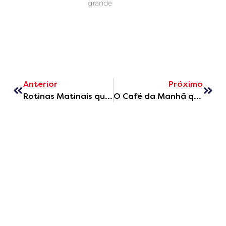
grande
Anterior
Próximo
Rotinas Matinais que Impulsionam o Dia: Como Começar com Energia e Sabor
O Café da Manhã que Vai Transformar o Seu Dia
Receive our