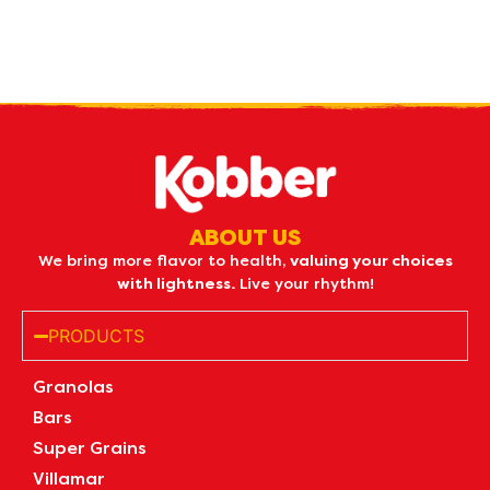
what's new
by e-mail
ABOUT US
We bring more flavor to health,
valuing your choices
with lightness.
Live your rhythm!
PRODUCTS
Granolas
Bars
Super Grains
Villamar