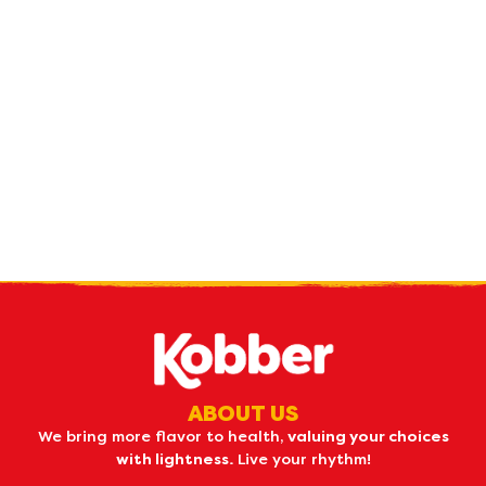
Receive our
what's new
by e-mail
ABOUT US
We bring more flavor to health,
valuing your choices
with lightness.
Live your rhythm!