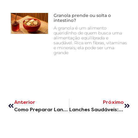
Granola prende ou solta o
intestino?
A granola é um alimento
queridinho de quem busca uma
alimentação equilibrada e
saudável. Rica em fibras, vitaminas
e minerais, ela pode ser uma
grande
Anterior
Próximo
Como Preparar Lanches Rápidos e Saudáveis com Granola para a Correria do Dia a Dia
Lanches Saudáveis: Nutrição e Praticidade Para o Seu Dia a Dia