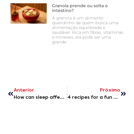
Granola prende ou solta o
intestino?
A granola é um alimento
queridinho de quem busca uma
alimentação equilibrada e
saudável. Rica em fibras, vitaminas
e minerais, ela pode ser uma
grande
Anterior
Próximo
How can sleep affect diabetes control?
4 recipes for a fun and nutritious Children's Day