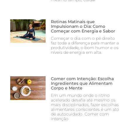
Rotinas Matinais que
Impulsionam o Dia: Como
Começar com Energia e Sabor
Começar o dia com o pé direito
faz toda a diferença para manter a
produtividade, o bom humor e os
níveis de energia em alta.
Comer com Intenção: Escolha
Ingredientes que Alimentam
Corpo e Mente
Em um mundo onde o ritmo
acelerado desafia até mesmo os
mais disciplinados, fazer escolhas
alimentares conscientes é um ato
de autocuidado. Comer com
intenção