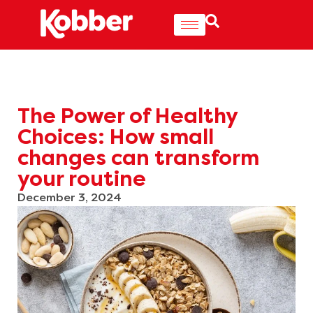
The Power of Healthy
Choices: How small
changes can transform
your routine
December 3, 2024