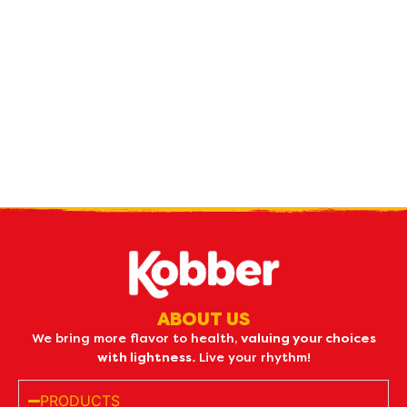
Receive our
what's new
by e-mail
ABOUT US
We bring more flavor to health,
valuing your choices
with lightness.
Live your rhythm!
PRODUCTS