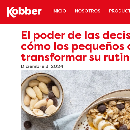
INICIO
NOSOTROS
PRODUC
El poder de las deci
cómo los pequeños
transformar su ruti
Diciembre 3, 2024