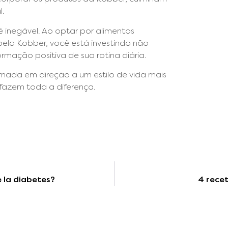
l.
 inegável. Ao optar por alimentos
pela Kobber, você está investindo não
mação positiva de sua rotina diária.
rnada em direção a um estilo de vida mais
azem toda a diferença.
 la diabetes?
4 recet