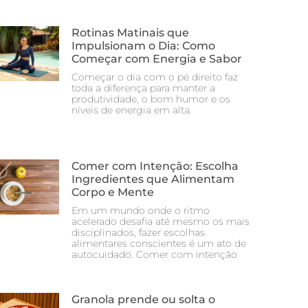
Rotinas Matinais que
Impulsionam o Dia: Como
Começar com Energia e Sabor
Começar o dia com o pé direito faz
toda a diferença para manter a
produtividade, o bom humor e os
níveis de energia em alta.
Comer com Intenção: Escolha
Ingredientes que Alimentam
Corpo e Mente
Em um mundo onde o ritmo
acelerado desafia até mesmo os mais
disciplinados, fazer escolhas
alimentares conscientes é um ato de
autocuidado. Comer com intenção
Granola prende ou solta o