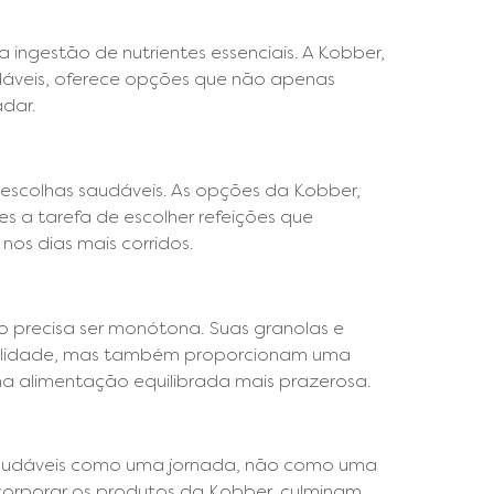
a ingestão de nutrientes essenciais. A Kobber,
dáveis, oferece opções que não apenas
dar.
 escolhas saudáveis. As opções da Kobber,
 a tarefa de escolher refeições que
os dias mais corridos.
 precisa ser monótona. Suas granolas e
ualidade, mas também proporcionam uma
a alimentação equilibrada mais prazerosa.
 saudáveis como uma jornada, não como uma
ncorporar os produtos da Kobber, culminam