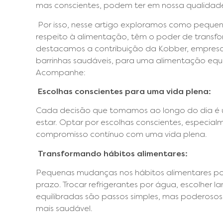
mas conscientes, podem ter em nossa qualidade
Por isso, nesse artigo exploramos como peque
respeito à alimentação, têm o poder de transform
destacamos a contribuição da Kobber, empres
barrinhas saudáveis, para uma alimentação equi
Acompanhe:
Escolhas conscientes para uma vida plena:
Cada decisão que tomamos ao longo do dia é
estar. Optar por escolhas conscientes, especia
compromisso contínuo com uma vida plena.
Transformando hábitos alimentares:
Pequenas mudanças nos hábitos alimentares pod
prazo. Trocar refrigerantes por água, escolher lan
equilibradas são passos simples, mas poderos
mais saudável.