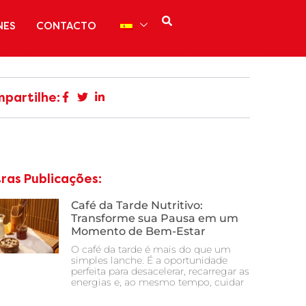
NES
CONTACTO
partilhe:
ras Publicações:
Café da Tarde Nutritivo:
Transforme sua Pausa em um
Momento de Bem-Estar
O café da tarde é mais do que um
simples lanche. É a oportunidade
perfeita para desacelerar, recarregar as
energias e, ao mesmo tempo, cuidar