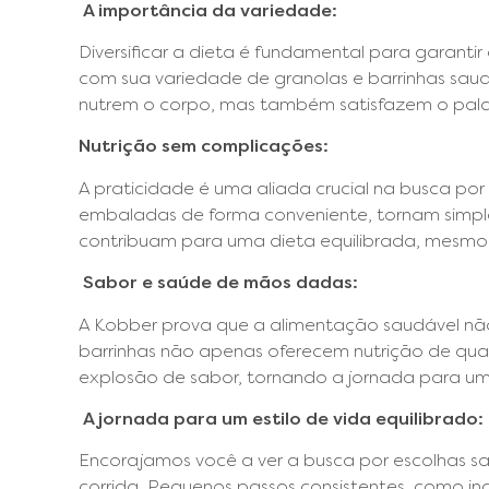
A importância da variedade:
Diversificar a dieta é fundamental para garantir 
com sua variedade de granolas e barrinhas sau
nutrem o corpo, mas também satisfazem o pala
Nutrição sem complicações:
A praticidade é uma aliada crucial na busca por
embaladas de forma conveniente, tornam simples
contribuam para uma dieta equilibrada, mesmo n
Sabor e saúde de mãos dadas:
A Kobber prova que a alimentação saudável não
barrinhas não apenas oferecem nutrição de q
explosão de sabor, tornando a jornada para um
A jornada para um estilo de vida equilibrado:
Encorajamos você a ver a busca por escolhas
corrida. Pequenos passos consistentes, como i