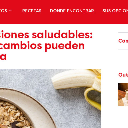
TOS
RECETAS
DONDE ENCONTRAR
SUS OPCIO
siones saludables:
Com
 cambios pueden
na
Out