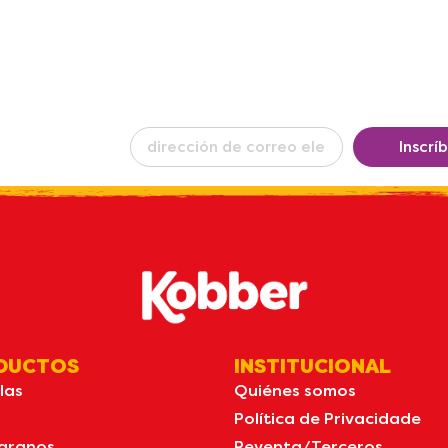
ba nuestro
Inscrí
in
por email
DUCTOS
INSTITUCIONAL
las
Quiénes somos
Política de Privacidade
granos
Reventa/Terceros