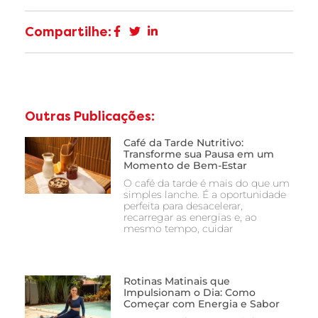
Compartilhe:
Outras Publicações:
Café da Tarde Nutritivo:
Transforme sua Pausa em um
Momento de Bem-Estar
O café da tarde é mais do que um
simples lanche. É a oportunidade
perfeita para desacelerar,
recarregar as energias e, ao
mesmo tempo, cuidar
Rotinas Matinais que
Impulsionam o Dia: Como
Começar com Energia e Sabor