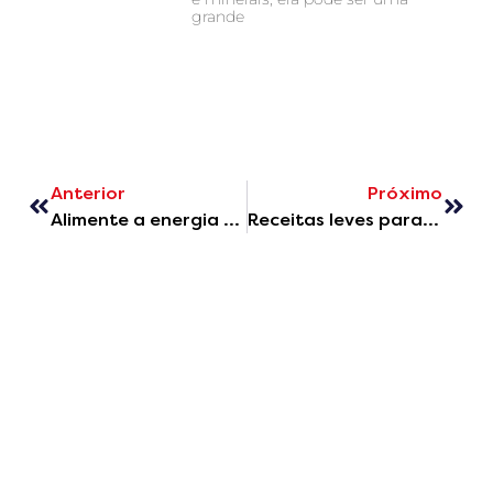
grande
Anterior
Próximo
Alimente a energia no verão! Dicas de lanches saudáveis para as férias
Receitas leves para o verão: alimente-se bem mesmo nos dias mais quentes