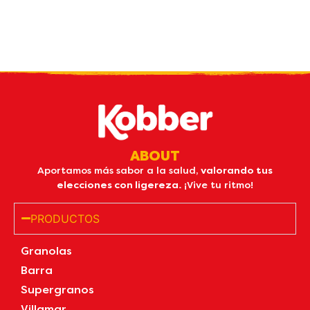
Reciba nuestro
boletin
por email
ABOUT
Aportamos más sabor a la salud,
valorando tus
elecciones con ligereza.
¡Vive tu ritmo!
PRODUCTOS
Granolas
Barra
Supergranos
Villamar