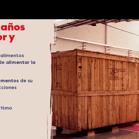
 años
r y
 alimentos
 de
alimentar la
momentos
de su
cciones
ritmo