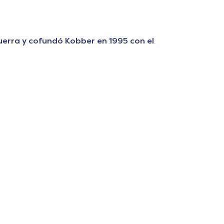
guerra y cofundó Kobber en 1995 con el
Inicio da