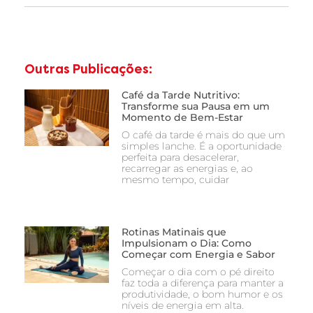
Outras Publicações:
Café da Tarde Nutritivo:
Transforme sua Pausa em um
Momento de Bem-Estar
O café da tarde é mais do que um
simples lanche. É a oportunidade
perfeita para desacelerar,
recarregar as energias e, ao
mesmo tempo, cuidar
Rotinas Matinais que
Impulsionam o Dia: Como
Começar com Energia e Sabor
Começar o dia com o pé direito
faz toda a diferença para manter a
produtividade, o bom humor e os
níveis de energia em alta.