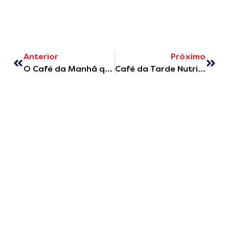
Anterior
Próximo
O Café da Manhã que Vai Transformar o Seu Dia
Café da Tarde Nutritivo: Transforme sua Pausa em um Momento de Bem-Estar
Reciba nuestro
boletin
por email