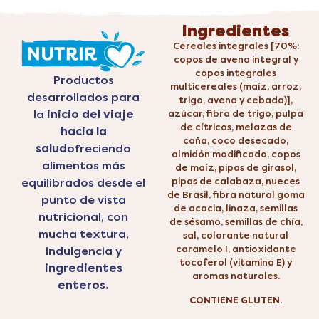
Ingredientes
Cereales integrales [70%:
copos de avena integral y
copos integrales
Productos
multicereales (maíz, arroz,
desarrollados para
trigo, avena y cebada)],
la
inicio del viaje
azúcar, fibra de trigo, pulpa
de cítricos, melazas de
hacia la
caña, coco desecado,
salud
ofreciendo
almidón modificado, copos
alimentos más
de maíz, pipas de girasol,
pipas de calabaza, nueces
equilibrados desde el
de Brasil, fibra natural goma
punto de vista
de acacia, linaza, semillas
nutricional, con
de sésamo, semillas de chía,
mucha textura,
sal, colorante natural
caramelo I, antioxidante
indulgencia y
tocoferol (vitamina E) y
ingredientes
aromas naturales.
enteros.
CONTIENE GLUTEN.