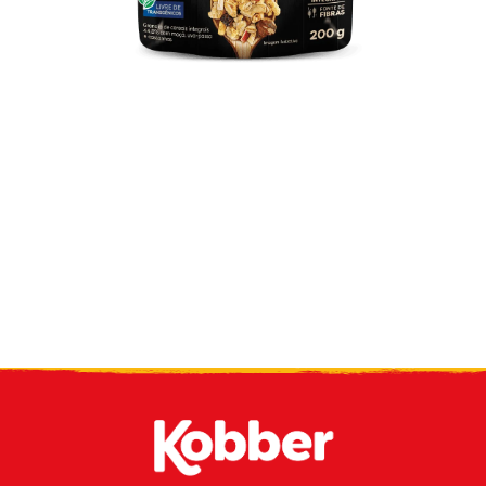
Reciba nuestro
boletin
por email