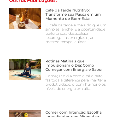
Outras Publicações:
Café da Tarde Nutritivo:
Transforme sua Pausa em um
Momento de Bem-Estar
O café da tarde é mais do que um
simples lanche. É a oportunidade
perfeita para desacelerar,
recarregar as energias e, ao
mesmo tempo, cuidar
Rotinas Matinais que
Impulsionam o Dia: Como
Começar com Energia e Sabor
Começar o dia com o pé direito
faz toda a diferença para manter a
produtividade, o bom humor e os
níveis de energia em alta.
Comer com Intenção: Escolha
Ingredientes que Alimentam