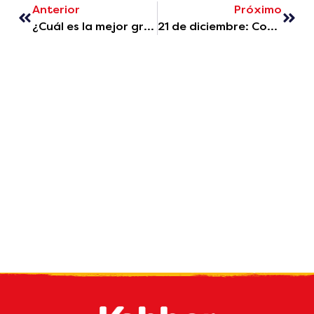
Anterior
Próximo
¿Cuál es la mejor granola del mercado? Vea los resultados de la prueba de PROTESTE
21 de diciembre: Comienzo del verano - La estación que inspira ligereza y sabor
Reciba nuestro
boletin
por email