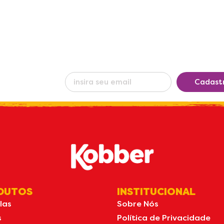
eba nossas
Cadast
s
por e-mail
DUTOS
INSTITUCIONAL
las
Sobre Nós
s
Política de Privacidade