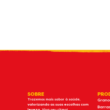
Rec
novidade
SOBRE
PRO
Trazemos mais sabor à saúde,
Grano
valorizando as suas escolhas com
Barra
leveza.
Viva seu ritmo!