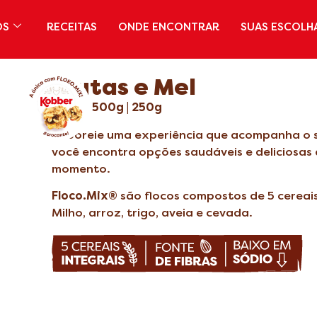
OS
RECEITAS
ONDE ENCONTRAR
SUAS ESCOLH
Frutas e Mel
800g | 500g | 250g
Saboreie uma experiência que acompanha o seu
você encontra opções saudáveis e deliciosa
momento.
Floco.Mix®
são flocos compostos de 5 cereais
Milho, arroz, trigo, aveia e cevada.