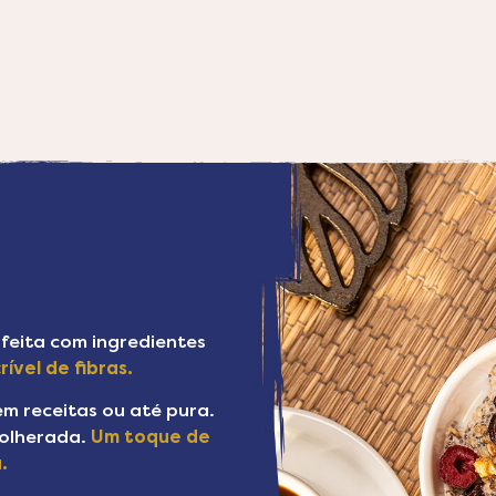
é feita com ingredientes
ível de fibras.
em receitas ou até pura.
colherada.
Um toque de
.