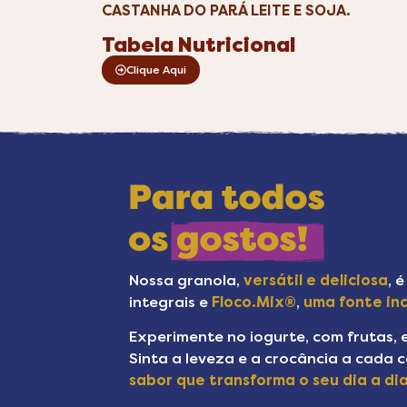
CASTANHA DO PARÁ LEITE E SOJA.
Tabela Nutricional
Clique Aqui
Nossa granola,
versátil e deliciosa
, 
integrais e
Floco.Mix®
,
uma fonte incr
Experimente no iogurte, com frutas, 
Sinta a leveza e a crocância a cada 
sabor que transforma o seu dia a dia