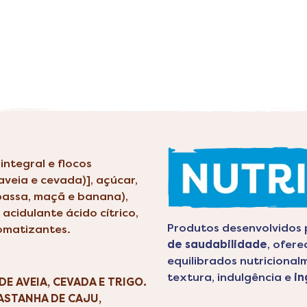
integral e flocos
 aveia e cevada)], açúcar,
 passa, maçã e banana),
, acidulante ácido cítrico,
Produtos desenvolvidos
romatizantes.
de saudabilidade
, ofer
equilibrados nutricional
textura, indulgência e
in
E AVEIA, CEVADA E TRIGO.
STANHA DE CAJU,