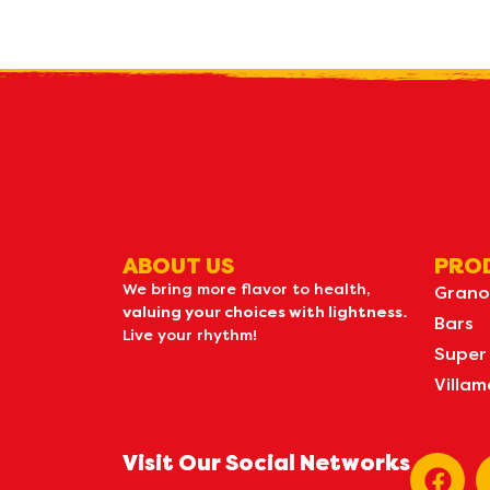
R
what's n
ABOUT US
PRO
We bring more flavor to health,
Grano
valuing your choices with lightness.
Bars
Live your rhythm!
Super
Villam
Visit Our Social Networks