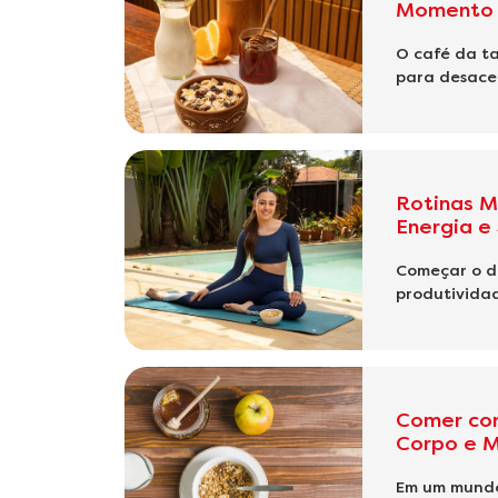
Momento 
O café da ta
para desacel
Rotinas M
Energia e
Começar o di
produtividad
Comer com
Corpo e 
Em um mundo 