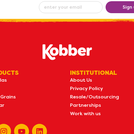
eceive our
Sign
ew
by e-mail
DUCTS
INSTITUTIONAL
las
About Us
Privacy Policy
 Grains
Resale/Outsourcing
ar
Partnerships
Work with us