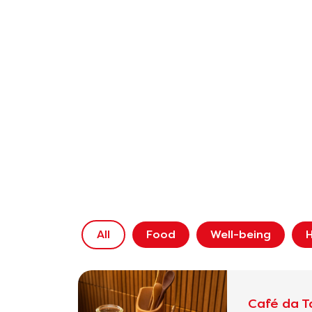
All
Food
Well-being
H
Café da T