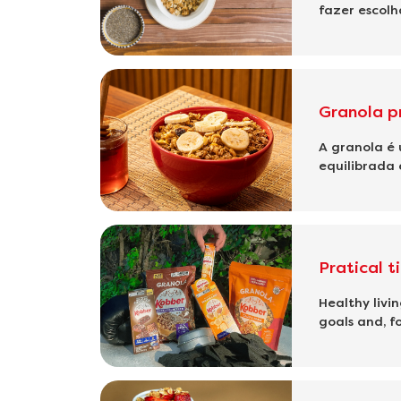
fazer escolh
Granola p
A granola é
equilibrada 
Pratical t
Healthy livi
goals and, for