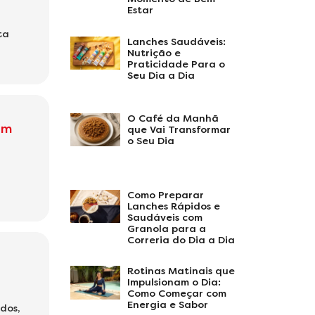
Estar
ta
Lanches Saudáveis:
Nutrição e
Praticidade Para o
Seu Dia a Dia
O Café da Manhã
om
que Vai Transformar
o Seu Dia
Como Preparar
Lanches Rápidos e
Saudáveis com
Granola para a
Correria do Dia a Dia
Rotinas Matinais que
Impulsionam o Dia:
Como Começar com
Energia e Sabor
dos,