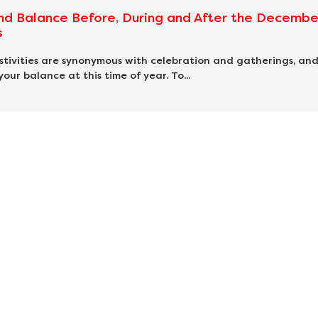
nd Balance Before, During and After the Decembe
s
tivities are synonymous with celebration and gatherings, and 
your balance at this time of year. To...