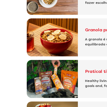
fazer escolh
Granola p
A granola é
equilibrada 
Pratical t
Healthy livi
goals and, for