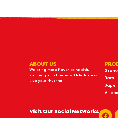
R
what's n
ABOUT US
PRO
We bring more flavor to health,
Grano
valuing your choices with lightness.
Bars
Live your rhythm!
Super
Villam
Visit Our Social Networks