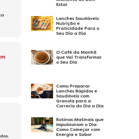
Estar
ta
Lanches Saudáveis:
Nutrição e
Praticidade Para o
Seu Dia a Dia
O Café da Manhã
om
que Vai Transformar
o Seu Dia
Como Preparar
Lanches Rápidos e
Saudáveis com
Granola para a
Correria do Dia a Dia
Rotinas Matinais que
Impulsionam o Dia:
Como Começar com
Energia e Sabor
dos,