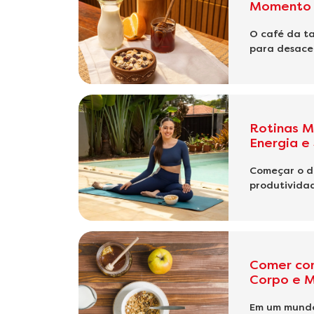
Momento 
O café da ta
para desacel
Rotinas M
Energia e
Começar o di
produtividad
Comer com
Corpo e 
Em um mundo 