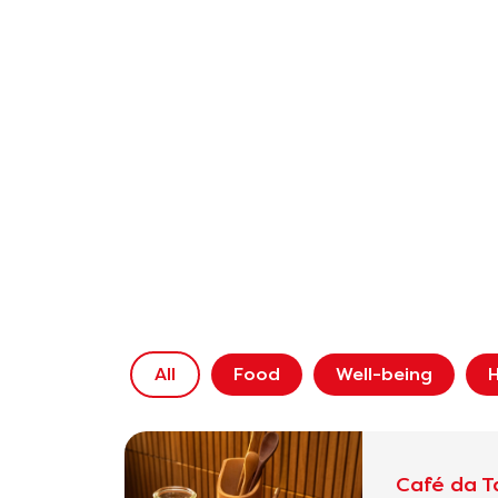
All
Food
Well-being
H
Café da T