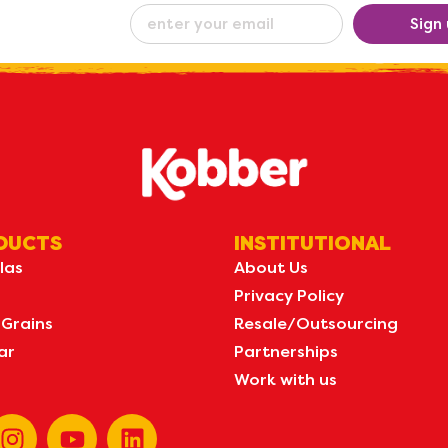
eceive our
Sign
ew
by e-mail
DUCTS
INSTITUTIONAL
las
About Us
Privacy Policy
 Grains
Resale/Outsourcing
ar
Partnerships
Work with us