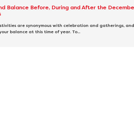
nd Balance Before, During and After the Decembe
s
tivities are synonymous with celebration and gatherings, and 
your balance at this time of year. To...