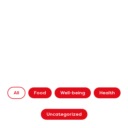
All
Food
Well-being
Health
Uncategorized