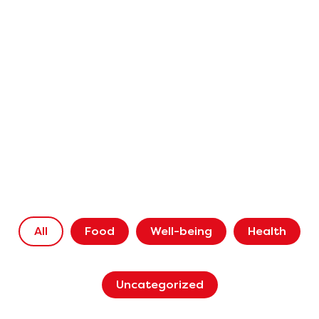
All
Food
Well-being
Health
Uncategorized