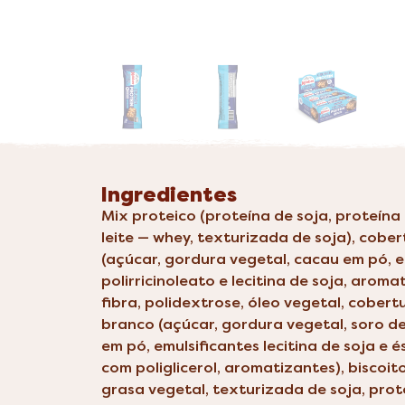
Ingredientes
Mix proteico (proteína de soja, proteín
leite — whey, texturizada de soja), cobe
(açúcar, gordura vegetal, cacau em pó, e
polirricinoleato e lecitina de soja, aroma
fibra, polidextrose, óleo vegetal, cober
branco (açúcar, gordura vegetal, soro de 
em pó, emulsificantes lecitina de soja e é
com poliglicerol, aromatizantes), biscoit
grasa vegetal, texturizada de soja, pro