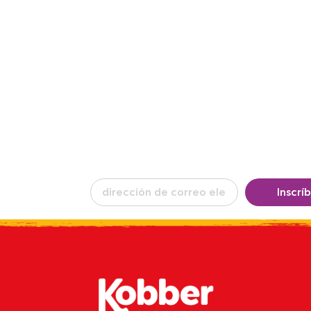
ba nuestro
Inscrí
in
por email