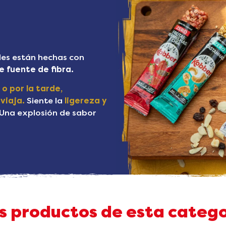
les están hechas con
e fuente de fibra.
o por la tarde,
 viaja.
Siente la
ligereza y
Una explosión de sabor
s productos de esta catego