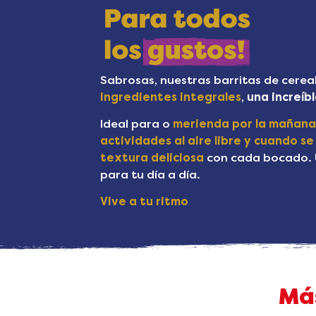
Sabrosas, nuestras barritas de cerea
ingredientes integrales
,
una increíbl
Ideal para o
merienda por la mañana 
actividades al aire libre y cuando se
textura deliciosa
con cada bocado. 
para tu día a día.
Vive a tu ritmo
Má