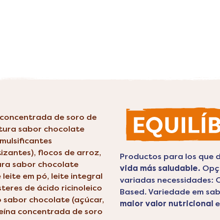
a concentrada de soro de
rtura sabor chocolate
mulsificantes
tizantes), flocos de arroz,
Productos para los que 
tura sabor chocolate
vida más saludable.
Opçõ
leite em pó, leite integral
variadas necessidades: 
steres de ácido ricinoleico
Based. Variedade em sa
o sabor chocolate (açúcar,
maior valor nutricional
e
teína concentrada de soro