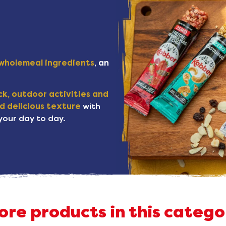
wholemeal ingredients
,
an
k, outdoor activities and
d delicious texture
with
 your day to day.
ore products in this catego