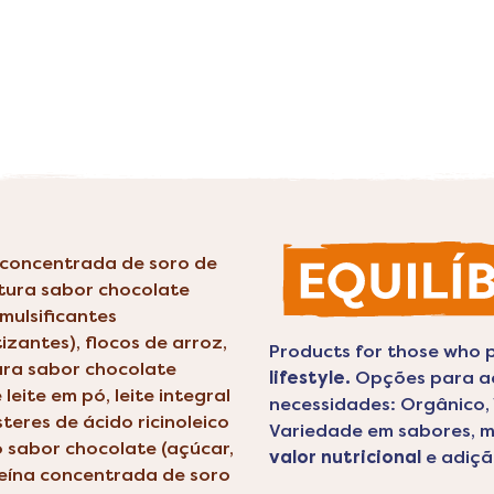
a concentrada de soro de
rtura sabor chocolate
mulsificantes
tizantes), flocos de arroz,
Products for those who p
tura sabor chocolate
lifestyle.
Opções para ac
leite em pó, leite integral
necessidades: Orgânico,
steres de ácido ricinoleico
Variedade em sabores, 
o sabor chocolate (açúcar,
valor nutricional
e adiçã
teína concentrada de soro