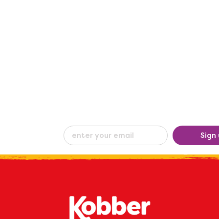
eceive our
Sign
ew
by e-mail