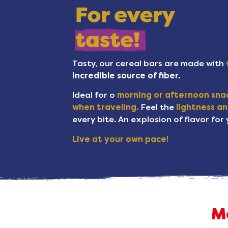
Tasty, our cereal bars are made with
incredible source of fiber.
Ideal for o
morning or afternoon snac
when traveling.
Feel the
lightness an
every bite. An explosion of flavor for
Live at your own pace!
M