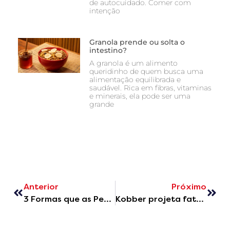
de autocuidado. Comer com
intenção
Granola prende ou solta o
intestino?
A granola é um alimento
queridinho de quem busca uma
alimentação equilibrada e
saudável. Rica em fibras, vitaminas
e minerais, ela pode ser uma
grande
Anterior
Próximo
3 Formas que as Pessoas Consomem Granola e Você Ainda Não Sabia
Kobber projeta faturamento de R$ 200 milhões em 2024