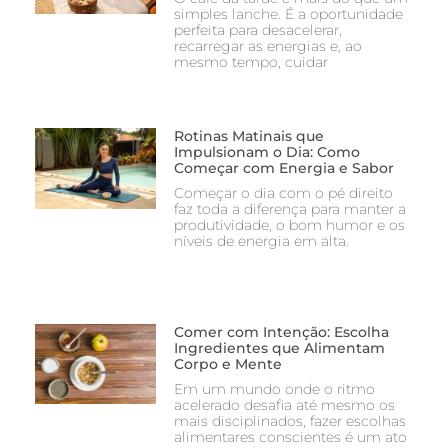
simples lanche. É a oportunidade
perfeita para desacelerar,
recarregar as energias e, ao
mesmo tempo, cuidar
Rotinas Matinais que
Impulsionam o Dia: Como
Começar com Energia e Sabor
Começar o dia com o pé direito
faz toda a diferença para manter a
produtividade, o bom humor e os
níveis de energia em alta.
Comer com Intenção: Escolha
Ingredientes que Alimentam
Corpo e Mente
Em um mundo onde o ritmo
acelerado desafia até mesmo os
mais disciplinados, fazer escolhas
alimentares conscientes é um ato