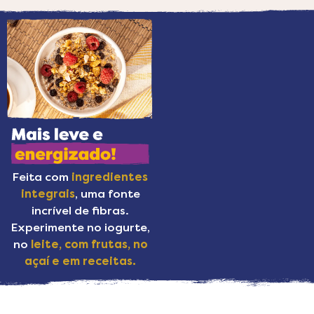
Feita com
ingredientes
integrais
, uma fonte
incrível de fibras.
Experimente no iogurte,
no
leite, com frutas, no
açaí e em receitas.