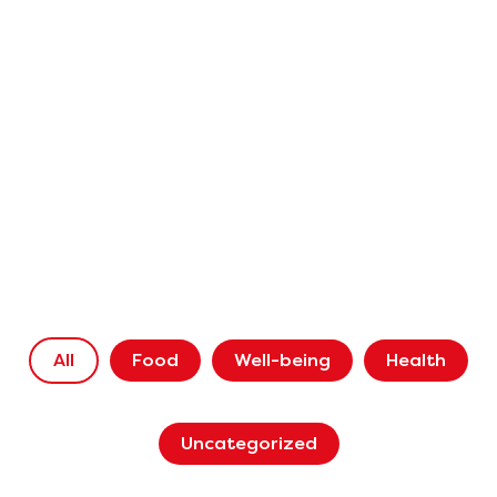
All
Food
Well-being
Health
Uncategorized