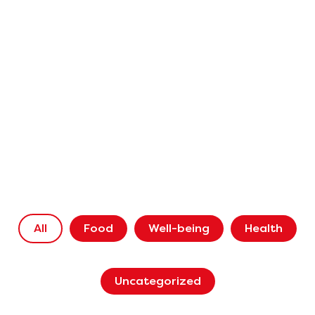
All
Food
Well-being
Health
Uncategorized