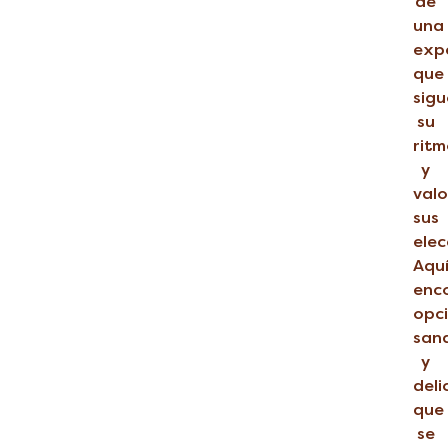
de
una
exp
que
sigu
su
rit
y
val
sus
elec
Aqu
enc
opc
san
y
deli
que
se