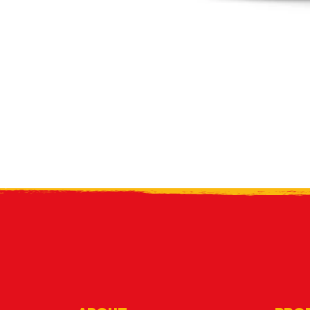
Reci
bolet