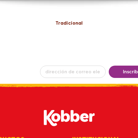
Tradicional
ba nuestro
Inscrí
in
por email