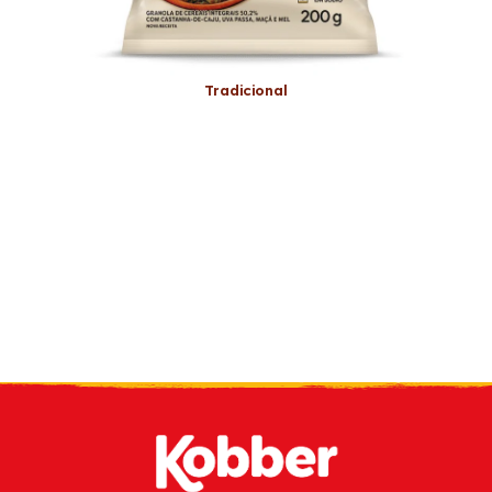
Tradicional
Reciba nuestro
boletin
por email