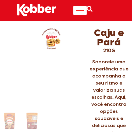
Caju e
Pará
210G
Saboreie uma
experiência que
acompanha o
seu ritmo e
valoriza suas
escolhas. Aqui,
você encontra
opções
saudáveis e
deliciosas que