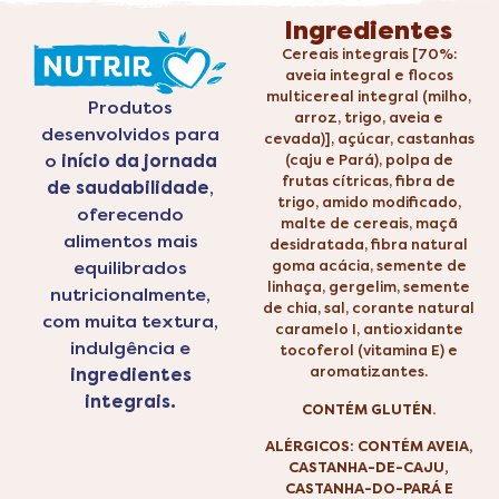
Ingredientes
Cereais integrais [70%:
aveia integral e flocos
multicereal integral (milho,
Produtos
arroz, trigo, aveia e
desenvolvidos para
cevada)], açúcar, castanhas
o
início da jornada
(caju e Pará), polpa de
frutas cítricas, fibra de
de saudabilidade
,
trigo, amido modificado,
oferecendo
malte de cereais, maçã
alimentos mais
desidratada, fibra natural
goma acácia, semente de
equilibrados
linhaça, gergelim, semente
nutricionalmente,
de chia, sal, corante natural
com muita textura,
caramelo I, antioxidante
indulgência e
tocoferol (vitamina E) e
aromatizantes.
ingredientes
integrais.
CONTÉM GLUTÉN.
ALÉRGICOS: CONTÉM AVEIA,
CASTANHA-DE-CAJU,
CASTANHA-DO-PARÁ E