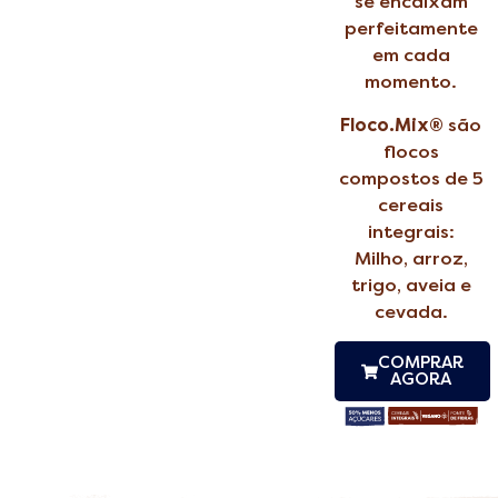
se encaixam
perfeitamente
em cada
momento.
Floco.Mix®
são
flocos
compostos de 5
cereais
integrais:
Milho, arroz,
trigo, aveia e
cevada.
COMPRAR
AGORA