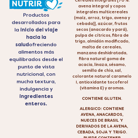
Cereales integrales [70%:
avena integral y copos
integrales multicereales
Productos
(maíz, arroz, trigo, avena y
desarrollados para
cebada)], azúcar, frutos
la
inicio del viaje
secos (anacardo y pará),
pulpa de cítricos, fibra de
hacia la
trigo, almidón modificado,
salud
ofreciendo
malta de cereales,
alimentos más
manzana deshidratada,
fibra natural goma de
equilibrados desde el
acacia, linaza, sésamo,
punto de vista
semilla de chía, sal,
nutricional, con
colorante natural caramelo
mucha textura,
I, antioxidante tocoferol
(vitamina E) y aromas.
indulgencia y
ingredientes
CONTIENE GLUTEN.
enteros.
ALERGICO: CONTIENE
AVENA, ANACARDOS,
NUECES DE BRASIL Y
DERIVADOS DE LA AVENA,
CEBADA, SOJA Y TRIGO.
PUEDE CONTENER