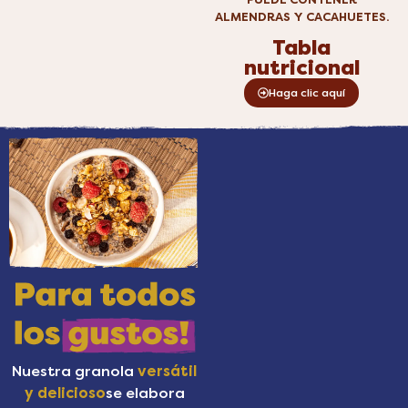
ALMENDRAS Y CACAHUETES.
Tabla
nutricional
Haga clic aquí
Nuestra granola
versátil
y delicioso
se elabora